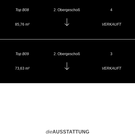
Top B08
2. Obergeschoß
4
85,76 m²
VERKAUFT
Top B09
2. Obergeschoß
3
73,63 m²
VERKAUFT
die
AUSSTATTUNG