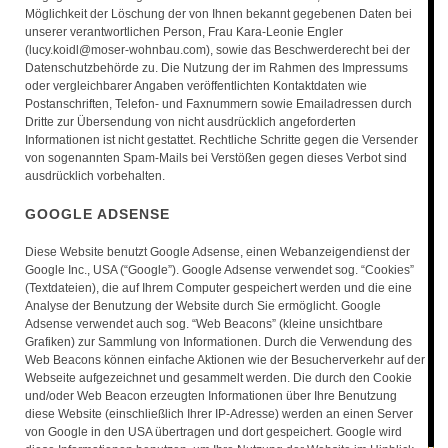
Möglichkeit der Löschung der von Ihnen bekannt gegebenen Daten bei
unserer verantwortlichen Person, Frau Kara-Leonie Engler
(lucy.koidl@moser-wohnbau.com), sowie das Beschwerderecht bei der
Datenschutzbehörde zu. Die Nutzung der im Rahmen des Impressums
oder vergleichbarer Angaben veröffentlichten Kontaktdaten wie
Postanschriften, Telefon- und Faxnummern sowie Emailadressen durch
Dritte zur Übersendung von nicht ausdrücklich angeforderten
Informationen ist nicht gestattet. Rechtliche Schritte gegen die Versender
von sogenannten Spam-Mails bei Verstößen gegen dieses Verbot sind
ausdrücklich vorbehalten.
GOOGLE ADSENSE
Diese Website benutzt Google Adsense, einen Webanzeigendienst der
Google Inc., USA (“Google”). Google Adsense verwendet sog. “Cookies”
(Textdateien), die auf Ihrem Computer gespeichert werden und die eine
Analyse der Benutzung der Website durch Sie ermöglicht. Google
Adsense verwendet auch sog. “Web Beacons” (kleine unsichtbare
Grafiken) zur Sammlung von Informationen. Durch die Verwendung des
Web Beacons können einfache Aktionen wie der Besucherverkehr auf der
Webseite aufgezeichnet und gesammelt werden. Die durch den Cookie
und/oder Web Beacon erzeugten Informationen über Ihre Benutzung
diese Website (einschließlich Ihrer IP-Adresse) werden an einen Server
von Google in den USA übertragen und dort gespeichert. Google wird