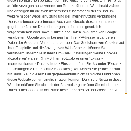
diese Informationen benutzen, um Ihre Nutzung der Website im Hinblick
auf die Anzeigen auszuwerten, um Reports über die Websiteaktivitäten
und Anzeigen für die Websitebetreiber zusammenzustellen und um
weitere mit der Websitenutzung und der Internetnutzung verbundene
Dienstleistungen zu erbringen. Auch wird Google diese Informationen
gegebenenfalls an Dritte übertragen, sofern dies gesetzlich
vorgeschrieben oder soweit Dritte diese Daten im Auftrag von Google
verarbeiten. Google wird in keinem Fall Ihre IP-Adresse mit anderen
Daten der Google in Verbindung bringen. Das Speichern von Cookies auf
Ihrer Festplatte und die Anzeige von Web Beacons können Sie
verhindern, indem Sie in Ihren Browser-Einstellungen “keine Cookies
akzeptieren” wählen (Im MS Internet-Explorer unter “Extras >
Internetoptionen > Datenschutz > Einstellung”; im Firefox unter “Extras >
Einstellungen > Datenschutz > Cookies”); wir weisen Sie jedoch darauf
hin, dass Sie in diesem Fall gegebenenfalls nicht sämtliche Funktionen
dieser Website voll umfänglich nutzen können. Durch die Nutzung dieser
Website erklären Sie sich mit der Bearbeitung der über Sie erhobenen
Daten durch Google in der zuvor beschriebenen Art und Weise und zu
dem zuvor benannten Zweck einverstanden.
GOOGLE ANALYTICS
Diese Website benutzt Google Analytics, einen Webanalysedienst der
Google Inc. (“Google”). Google Analytics verwendet sog. “Cookies”,
Textdateien, die auf Ihrem Computer gespeichert werden und die eine
Analyse der Benutzung der Website durch Sie ermöglicht. Die durch den